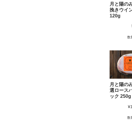
月と陽のみ
挽きウイ
120g
数
月と陽のみ
選ロース
ック 250g
¥
数