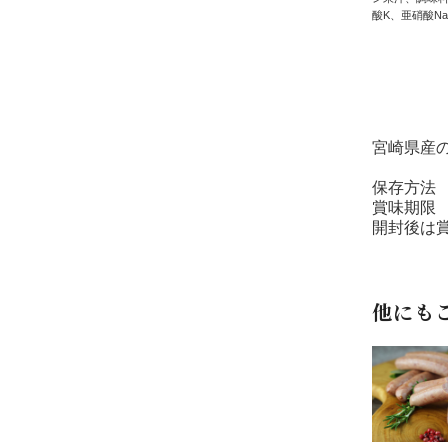
酸K、亜硝酸
宮崎県産
保存方法 
賞味期限 
開封後は
他にも