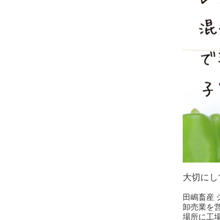
大切にし
田嶋畜産
卸売業を
場所に工