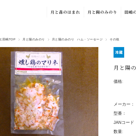
月と森のほまれ
月と陽のみのり
田嶋
月と森のほまれ
月と陽のみのり
ナチ
単品
単品
ー
エ田嶋TOP
月と陽のみのり
月と陽のみのり ハム・ソーセージ
その他
月と森のほまれ
月と陽のみのり
僕ら
ギフトセット
ギフトセット
く
月と陽の
お
価格:
メーカー：
型番：
JANコード
数量: