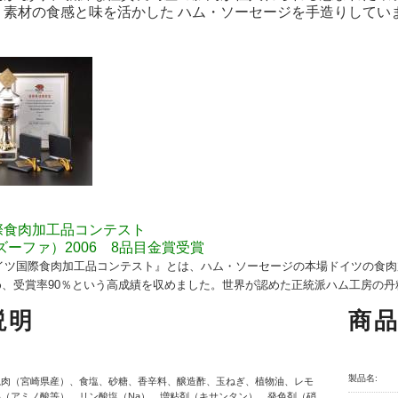
、素材の食感と味を活かした ハム・ソーセージを手造りしてい
際食肉加工品コンテスト
（ズーファ）2006 8品目金賞受賞
ドイツ国際食肉加工品コンテスト』とは、ハム・ソーセージの本場ドイツの食
め、受賞率90％という高成績を収めました。世界が認めた正統派ハム工房の
説明
商
製品名:
ね肉（宮崎県産）、食塩、砂糖、香辛料、醸造酢、玉ねぎ、植物油、レモ
（アミノ酸等）、リン酸塩（Na）、増粘剤（キサンタン）、発色剤（硝