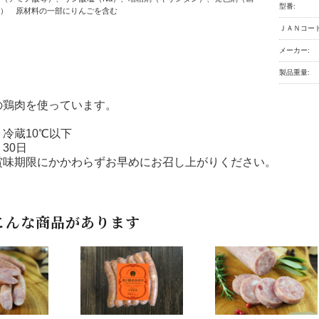
型番:
Na） 原材料の一部にりんごを含む
ＪＡＮコード
メーカー:
製品重量:
の鶏肉を使っています。
冷蔵10℃以下
30日
賞味期限にかかわらずお早めにお召し上がりください。
こんな商品があります