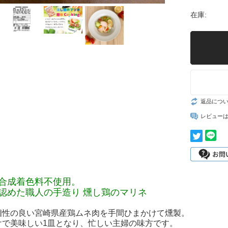
在庫:
返品につ
レビュー
合成着色料不使用。
認めた職人の手造り 燻し鶏のマリネ
相性の良い宮崎県産鶏ムネ肉を手間ひまかけて燻製。
けで美味しい1皿となり、忙しい主婦の味方です。