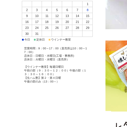
1
2
3
4
5
6
7
8
9
10
11
12
13
14
15
16
17
18
19
20
21
22
23
24
25
26
27
28
29
30
31
■
■
■
今日
定休日
ウインナー教室
営業時間：9：00～17：00（直売所は10：00～1
7：00）
店休日：日曜日・水曜日(工場・事務所)
店休日：火曜日・水曜日（直売所）
【ウインナー教室】毎週日曜日
午前の部（９：３０～１２：００）午後の部（１
３：３０～１６：００）
【生ハム塾】第２・第４日曜
午後の部のみ（13：00～）