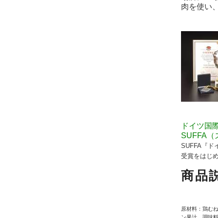
肉を使い
ドイツ国
SUFFA
SUFFA『
受賞をはじ
商品
原材料：鶏む
ン果汁、調味料