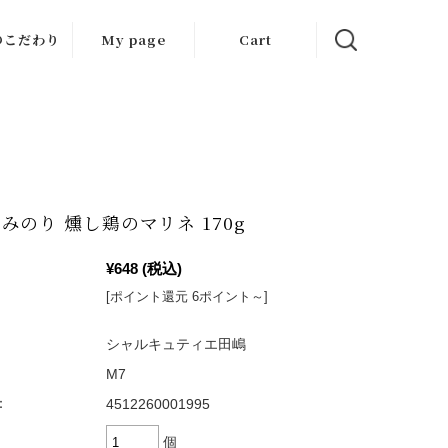
のこだわり
My page
Cart
ュラルシリ
ズとは
がハムをつ
る理由
みのり 燻し鶏のマリネ 170g
客様の声
¥648
(税込)
[ポイント還元 6ポイント～]
シャルキュティエ田嶋
M7
：
4512260001995
個