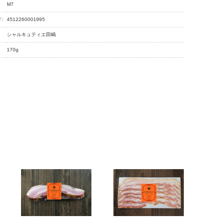
M7
:
4512260001995
シャルキュティエ田嶋
170g