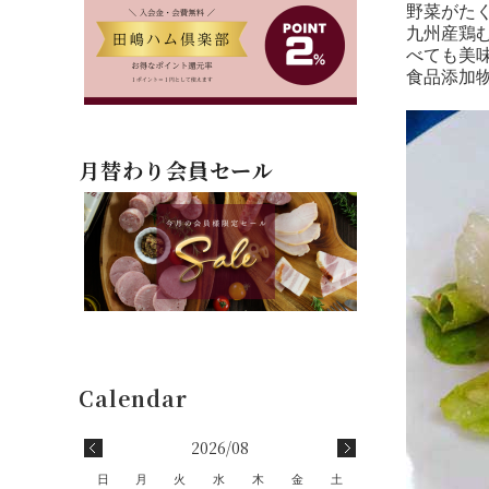
野菜がた
九州産鶏
べても美
食品添加
月替わり会員セール
2026/08
日
月
火
水
木
金
土