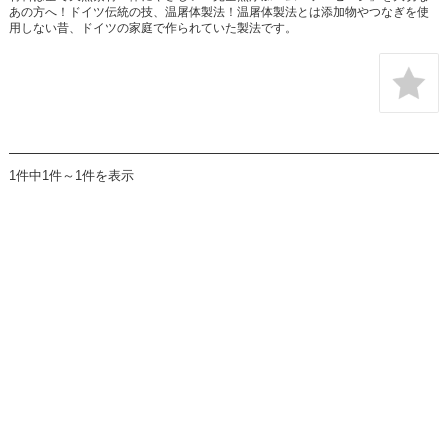
あの方へ！ドイツ伝統の技、温屠体製法！温屠体製法とは添加物やつなぎを使
用しない昔、ドイツの家庭で作られていた製法です。
1件中1件～1件を表示